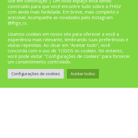
Site em construção | Um novo espaço está sendo
construído para que você encontre tudo sobre a FHGV
com ainda mais facilidade. Em breve, mais completo e
acessível. Acompanhe as novidades pelo Instagram
@fhgv_rs.
Usamos cookies em nosso site para oferecer a você a
experiência mais relevante, lembrando suas preferências e
visitas repetidas. Ao clicar em “Aceitar tudo”, você
concorda com o uso de TODOS os cookies. No entanto,
você pode visitar "Configurações de cookies" para fornecer
1
2
3
4
5
6
7
um consentimento controlado.
Configurações de cookies
Aceitar todos
page
1
of
7
Copyright © FHGV 2013-2016 | Desenvolvido pela Equipe de TI da
FHGV. | CRM 220